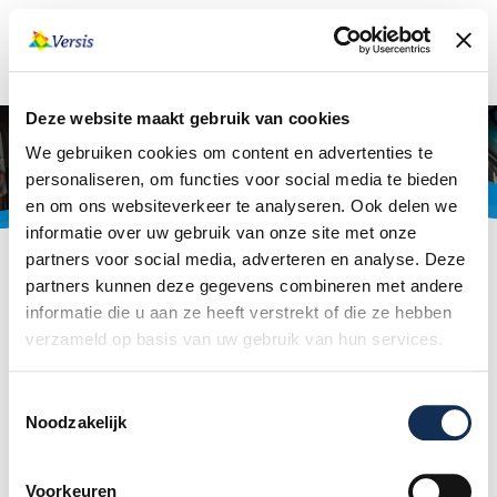
Deze website maakt gebruik van cookies
We gebruiken cookies om content en advertenties te
personaliseren, om functies voor social media te bieden
en om ons websiteverkeer te analyseren. Ook delen we
informatie over uw gebruik van onze site met onze
partners voor social media, adverteren en analyse. Deze
Reglement
partners kunnen deze gegevens combineren met andere
informatie die u aan ze heeft verstrekt of die ze hebben
verzameld op basis van uw gebruik van hun services.
In ons vervoerreglement staat onder
andere allerlei informatie over
Toestemmingsselectie
Noodzakelijk
vertrektijden, ritten boeken, tarieven,
reisgebieden, reisafstanden en wie er met
Voorkeuren